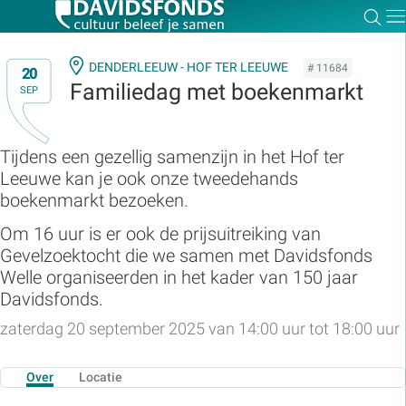
Zoe
Dir
DENDERLEEUW - HOF TER LEEUWE
# 11684
20
Familiedag met boekenmarkt
SEP
Zoek:
Tijdens een gezellig samenzijn in het Hof ter
Leeuwe kan je ook onze tweedehands
Zoeken
boekenmarkt bezoeken.
Om 16 uur is er ook de prijsuitreiking van
Gevelzoektocht die we samen met Davidsfonds
Welle organiseerden in het kader van 150 jaar
Davidsfonds.
zaterdag 20 september 2025 van 14:00 uur tot 18:00 uur
Over
Locatie