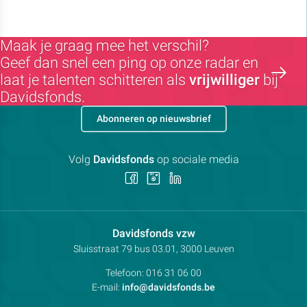
Maak je graag mee het verschil?
Geef dan snel een ping op onze radar en
laat je talenten schitteren als
vrijwilliger
bij
Davidsfonds.
Abonneren op nieuwsbrief
Volg
Davidsfonds
op sociale media
Volg
Volg
Volg
ons
ons
ons
op
op
op
Facebook
Instagram
LinkedIn
Contactpersoon:
Davidsfonds vzw
Adres:
Sluisstraat 79
bus 03.01, 3000
Leuven
Telefoon:
016 31 06 00
E-mail:
info@davidsfonds.be